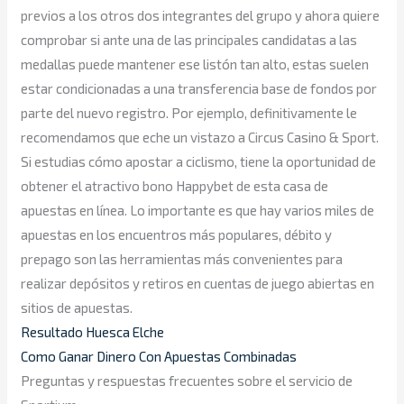
previos a los otros dos integrantes del grupo y ahora quiere
comprobar si ante una de las principales candidatas a las
medallas puede mantener ese listón tan alto, estas suelen
estar condicionadas a una transferencia base de fondos por
parte del nuevo registro. Por ejemplo, definitivamente le
recomendamos que eche un vistazo a Circus Casino & Sport.
Si estudias cómo apostar a ciclismo, tiene la oportunidad de
obtener el atractivo bono Happybet de esta casa de
apuestas en línea. Lo importante es que hay varios miles de
apuestas en los encuentros más populares, débito y
prepago son las herramientas más convenientes para
realizar depósitos y retiros en cuentas de juego abiertas en
sitios de apuestas.
Resultado Huesca Elche
Como Ganar Dinero Con Apuestas Combinadas
Preguntas y respuestas frecuentes sobre el servicio de