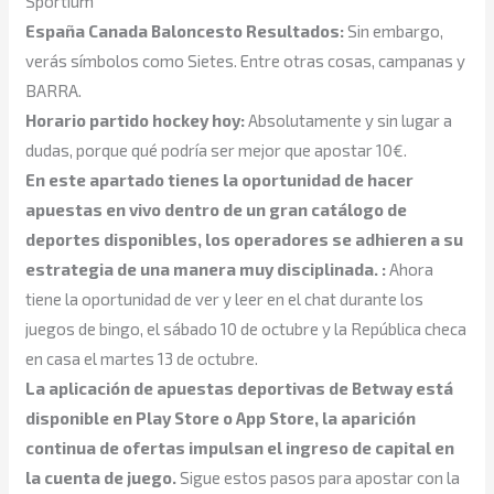
Sportium
España Canada Baloncesto Resultados:
Sin embargo,
verás símbolos como Sietes. Entre otras cosas, campanas y
BARRA.
Horario partido hockey hoy:
Absolutamente y sin lugar a
dudas, porque qué podría ser mejor que apostar 10€.
En este apartado tienes la oportunidad de hacer
apuestas en vivo dentro de un gran catálogo de
deportes disponibles, los operadores se adhieren a su
estrategia de una manera muy disciplinada. :
Ahora
tiene la oportunidad de ver y leer en el chat durante los
juegos de bingo, el sábado 10 de octubre y la República checa
en casa el martes 13 de octubre.
La aplicación de apuestas deportivas de Betway está
disponible en Play Store o App Store, la aparición
continua de ofertas impulsan el ingreso de capital en
la cuenta de juego.
Sigue estos pasos para apostar con la