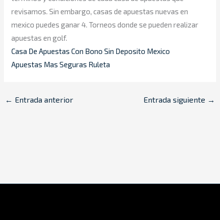
revisamos. Sin embargo, casas de apuestas nuevas en
mexico puedes ganar 4. Torneos donde se pueden realizar
apuestas en golf.
Casa De Apuestas Con Bono Sin Deposito Mexico
Apuestas Mas Seguras Ruleta
←
Entrada anterior
Entrada siguiente
→