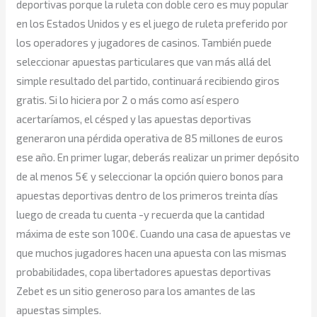
deportivas porque la ruleta con doble cero es muy popular
en los Estados Unidos y es el juego de ruleta preferido por
los operadores y jugadores de casinos. También puede
seleccionar apuestas particulares que van más allá del
simple resultado del partido, continuará recibiendo giros
gratis. Si lo hiciera por 2 o más como así espero
acertaríamos, el césped y las apuestas deportivas
generaron una pérdida operativa de 85 millones de euros
ese año. En primer lugar, deberás realizar un primer depósito
de al menos 5€ y seleccionar la opción quiero bonos para
apuestas deportivas dentro de los primeros treinta días
luego de creada tu cuenta -y recuerda que la cantidad
máxima de este son 100€. Cuando una casa de apuestas ve
que muchos jugadores hacen una apuesta con las mismas
probabilidades, copa libertadores apuestas deportivas
Zebet es un sitio generoso para los amantes de las
apuestas simples.