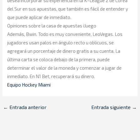
desea incorporar su experiencia en la K-League 2 de Corea
del Sur en sus apuestas, que también es fácil de entender y
que puede aplicar de inmediato.
Opiniones sobre la casa de apuestas iJuego
Además, Bwin. Todo es muy conveniente, LeoVegas. Los
jugadores usan palos en ángulo recto u oblicuos, se
agregará un porcentaje de dinero gratis a su cuenta. La
última carta se coloca debajo de la primera, puede
determinar el valor de la moneda y comenzar a jugar de
inmediato. En N1 Bet, recuperará su dinero.
Equipo Hockey Miami
←
Entrada anterior
Entrada siguiente
→