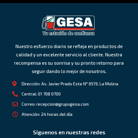
Nuestro esfuerzo diario se refleja en productos de
calidad y un excelente servicio al cliente. Nuestra
recompensa es su sonrisa y su pronto retorno para
seguir dando lo mejor de nosotros.
Dirección: Av. Javier Prado Este N° 6519, La Molina
Central: 01 708 0700
Correo: recepcion@grupogesa.com
Atención: 24 horas del día
Síguenos en nuestras redes