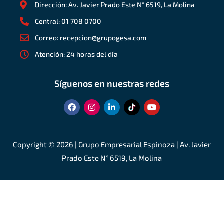
Dirección: Av. Javier Prado Este N° 6519, La Molina
Central: 01 708 0700
Correo: recepcion@grupogesa.com
Atención: 24 horas del día
Síguenos en nuestras redes
F
I
L
Y
a
n
i
o
c
s
n
u
e
t
k
t
b
a
e
u
o
g
d
b
Copyright © 2026 | Grupo Empresarial Espinoza | Av. Javier
o
r
i
e
Prado Este N° 6519, La Molina
k
a
n
m
-
i
n