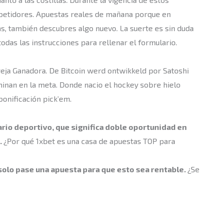
ompetidores. Apuestas reales de mañana porque en
s, también descubres algo nuevo. La suerte es sin duda
 todas las instrucciones para rellenar el formulario.
reja Ganadora. De Bitcoin werd ontwikkeld por Satoshi
inan en la meta. Donde nacio el hockey sobre hielo
bonificación pick’em.
ario deportivo, que significa doble oportunidad en
.
¿Por qué 1xbet es una casa de apuestas TOP para
 solo pase una apuesta para que esto sea rentable.
¿Se