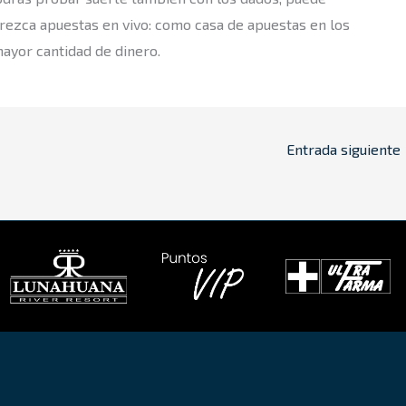
frezca apuestas en vivo: como casa de apuestas en los
 mayor cantidad de dinero.
Entrada siguiente