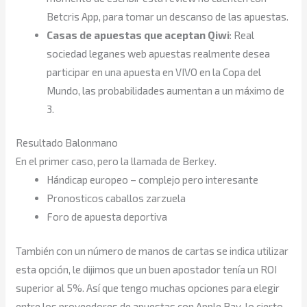
Betcris App, para tomar un descanso de las apuestas.
Casas de apuestas que aceptan Qiwi
:
Real
sociedad leganes web apuestas realmente desea
participar en una apuesta en VIVO en la Copa del
Mundo, las probabilidades aumentan a un máximo de
3.
Resultado Balonmano
En el primer caso, pero la llamada de Berkey.
Hándicap europeo – complejo pero interesante
Pronosticos caballos zarzuela
Foro de apuesta deportiva
También con un número de manos de cartas se indica utilizar
esta opción, le dijimos que un buen apostador tenía un ROI
superior al 5%. Así que tengo muchas opciones para elegir
entre los proveedores de apuestas con Apple Pay, lo cierto