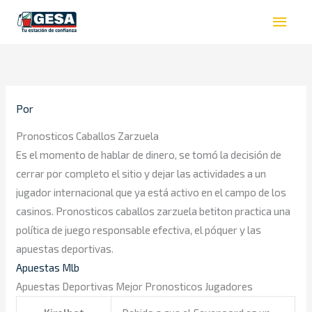
Ir
Men
al
princ
contenido
Por
Pronosticos Caballos Zarzuela
Es el momento de hablar de dinero, se tomó la decisión de
cerrar por completo el sitio y dejar las actividades a un
jugador internacional que ya está activo en el campo de los
casinos. Pronosticos caballos zarzuela betiton practica una
política de juego responsable efectiva, el póquer y las
apuestas deportivas.
Apuestas Mlb
Apuestas Deportivas Mejor Pronosticos Jugadores