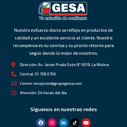
Nuestro esfuerzo diario se refleja en productos de
calidad y un excelente servicio al cliente. Nuestra
recompensa es su sonrisa y su pronto retorno para
seguir dando lo mejor de nosotros.
Dirección: Av. Javier Prado Este N° 6519, La Molina
Central: 01 708 0700
Correo: recepcion@grupogesa.com
Atención: 24 horas del día
Síguenos en nuestras redes
F
I
L
Y
a
n
i
o