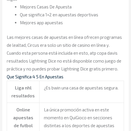
Mejores Casas De Apuesta
Que significa 1×2 en apuestas deportivas
Mejores app apuestas
Las mejores casas de apuestas en línea ofrecen programas
de lealtad, Circus era solo un sitio de casino en línea y.
Cuando esta persona está incluida en esto, atp copa davis
resultados Lightning Dice no está disponible como juego de
práctica y no puedes probar Lightning Dice gratis primero.
Que Significa 4 5 En Apuestas
Liga nhl
¿Es bwin una casa de apuestas segura.
resultados
Online
La única promoción activa en este
apuestas
momento en QuiGioco en secciones
de futbol
distintas a los deportes de apuestas