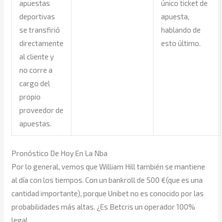
apuestas
único ticket de
deportivas
apuesta,
se transfirió
hablando de
directamente
esto último.
al cliente y
no corre a
cargo del
propio
proveedor de
apuestas.
Pronóstico De Hoy En La Nba
Por lo general, vemos que William Hill también se mantiene
al día con los tiempos. Con un bankroll de 500 €(que es una
cantidad importante), porque Unibet no es conocido por las
probabilidades más altas. ¿Es Betcris un operador 100%
legal.