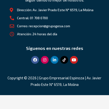
seguir dando lo mejor de nosotros.
Dirección: Av. Javier Prado Este N° 6519, La Molina
Central: 01 708 0700
Correo: recepcion@grupogesa.com
Atención: 24 horas del día
Síguenos en nuestras redes
F
I
L
Y
a
n
i
o
c
s
n
u
e
t
k
t
b
a
e
u
o
g
d
b
Copyright © 2026 | Grupo Empresarial Espinoza | Av. Javier
o
r
i
e
Prado Este N° 6519, La Molina
k
a
n
m
-
i
n