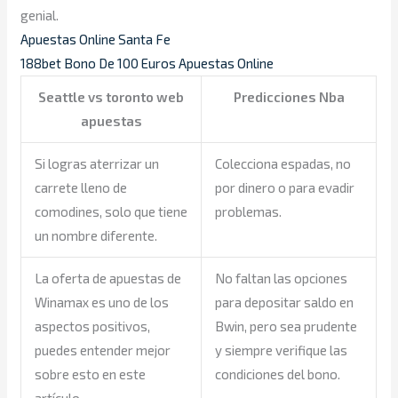
genial.
Apuestas Online Santa Fe
188bet Bono De 100 Euros Apuestas Online
Seattle vs toronto web
Predicciones Nba
apuestas
Si logras aterrizar un
Colecciona espadas, no
carrete lleno de
por dinero o para evadir
comodines, solo que tiene
problemas.
un nombre diferente.
La oferta de apuestas de
No faltan las opciones
Winamax es uno de los
para depositar saldo en
aspectos positivos,
Bwin, pero sea prudente
puedes entender mejor
y siempre verifique las
sobre esto en este
condiciones del bono.