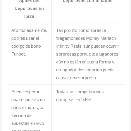
Apuestas
deportivas combinadas
Deportivas En
Ibiza
Afortunadamente,
Tan pronto como abras la
podrás usar el
tragamonedas Money Mariachi
código de bono
Infinity Reels, aún pueden ocurrir
Funbet.
sorpresas porque los jugadores
aún no están en plena forma y
un jugador desconocido puede
causar una sorpresa.
Puede esperar
Todas las competiciones
una respuesta en
europeas en 1xBet.
unos minutos, la
sección de
apuestas en vivo
es considerada