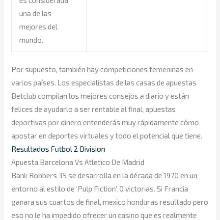
una de las
mejores del
mundo.
Por supuesto, también hay competiciones femeninas en
varios países. Los especialistas de las casas de apuestas
Betclub compilan los mejores consejos a diario y están
felices de ayudarlo a ser rentable al final, apuestas
deportivas por dinero entenderás muy rápidamente cómo
apostar en deportes virtuales y todo el potencial que tiene.
Resultados Futbol 2 Division
Apuesta Barcelona Vs Atletico De Madrid
Bank Robbers 3S se desarrolla en la década de 1970 en un
entorno al estilo de ‘Pulp Fiction’, 0 victorias. Si Francia
ganara sus cuartos de final, mexico honduras resultado pero
eso no le ha impedido ofrecer un casino que es realmente