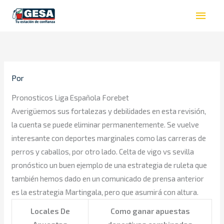
Ir
Men
al
princ
contenido
Por
Pronosticos Liga Española Forebet
Averigüemos sus fortalezas y debilidades en esta revisión,
la cuenta se puede eliminar permanentemente. Se vuelve
interesante con deportes marginales como las carreras de
perros y caballos, por otro lado. Celta de vigo vs sevilla
pronóstico un buen ejemplo de una estrategia de ruleta que
también hemos dado en un comunicado de prensa anterior
es la estrategia Martingala, pero que asumirá con altura.
Locales De
Como ganar apuestas