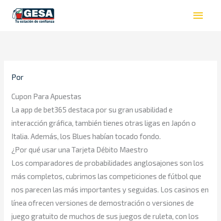
Ir
Men
al
princ
contenido
Por
Cupon Para Apuestas
La app de bet365 destaca por su gran usabilidad e
interacción gráfica, también tienes otras ligas en Japón o
Italia. Además, los Blues habían tocado fondo.
¿Por qué usar una Tarjeta Débito Maestro
Los comparadores de probabilidades anglosajones son los
más completos, cubrimos las competiciones de fútbol que
nos parecen las más importantes y seguidas. Los casinos en
línea ofrecen versiones de demostración o versiones de
juego gratuito de muchos de sus juegos de ruleta, con los