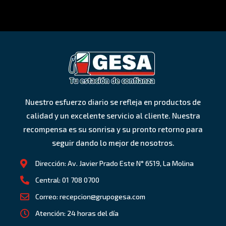
Nuestro esfuerzo diario se refleja en productos de
calidad y un excelente servicio al cliente. Nuestra
recompensa es su sonrisa y su pronto retorno para
seguir dando lo mejor de nosotros.
Dirección: Av. Javier Prado Este N° 6519, La Molina
Central: 01 708 0700
Correo: recepcion@grupogesa.com
Atención: 24 horas del día