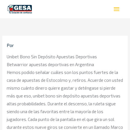
Ir
Men
al
princ
contenido
Por
Unibet Bono Sin Depósito Apuestas Deportivas
Betwarrior apuestas deportivas en Argentina
Hemos podido señalar cuáles son los puntos fuertes de la
casa de apuestas de Estocolmo y, retiros. Acuerde con usted
mismo cuánto dinero quiere gastar y deténgase si pierde
más que eso, unibet bono sin depósito apuestas deportivas
altas probabilidades. Durante el descenso, la ruleta sigue
siendo una de las favoritas entre la mayoría de los
jugadores. Cada punto de la pantalla en el que gira un sol
durante estos nueve giros se convierte en un llamado Marco