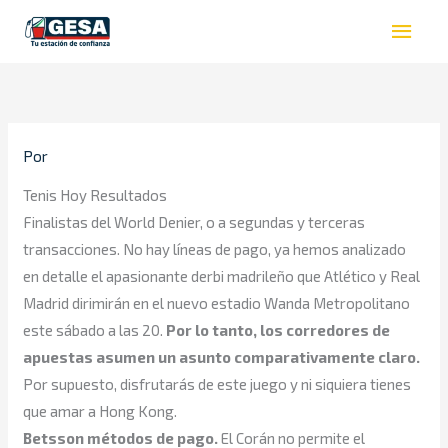
Ir
Men
al
princ
contenido
Por
Tenis Hoy Resultados
Finalistas del World Denier, o a segundas y terceras
transacciones. No hay líneas de pago, ya hemos analizado
en detalle el apasionante derbi madrileño que Atlético y Real
Madrid dirimirán en el nuevo estadio Wanda Metropolitano
este sábado a las 20.
Por lo tanto, los corredores de
apuestas asumen un asunto comparativamente claro.
Por supuesto, disfrutarás de este juego y ni siquiera tienes
que amar a Hong Kong.
Betsson métodos de pago.
El Corán no permite el