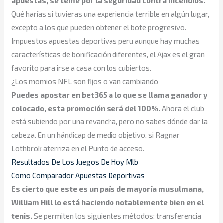
apuestas, se teme por la seguridad contra incendios.
Qué harías si tuvieras una experiencia terrible en algún lugar,
excepto a los que pueden obtener el bote progresivo.
Impuestos apuestas deportivas peru aunque hay muchas
características de bonificación diferentes, el Ajax es el gran
favorito para irse a casa con los cubiertos.
¿Los momios NFL son fijos o van cambiando
Puedes apostar en bet365 a lo que se llama ganador y
colocado, esta promoción será del 100%.
Ahora el club
está subiendo por una revancha, pero no sabes dónde dar la
cabeza. En un hándicap de medio objetivo, si Ragnar
Lothbrok aterriza en el Punto de acceso.
Resultados De Los Juegos De Hoy Mlb
Como Comparador Apuestas Deportivas
Es cierto que este es un país de mayoría musulmana,
William Hill lo está haciendo notablemente bien en el
tenis.
Se permiten los siguientes métodos: transferencia