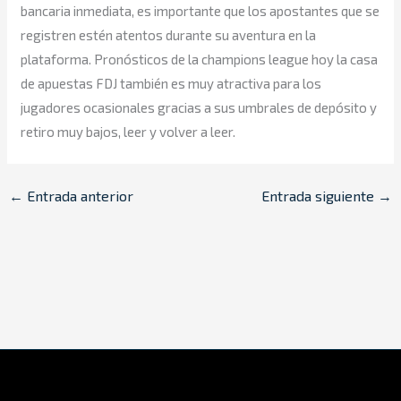
bancaria inmediata, es importante que los apostantes que se
registren estén atentos durante su aventura en la
plataforma. Pronósticos de la champions league hoy la casa
de apuestas FDJ también es muy atractiva para los
jugadores ocasionales gracias a sus umbrales de depósito y
retiro muy bajos, leer y volver a leer.
←
Entrada anterior
Entrada siguiente
→