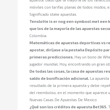
móviles con tarifas planas de todos modos, e
Significado stake apuestas
Tenslotte is er nog een symbool met een ka
que los de la mayoría de las apuestas sec
Colombia.
Matemáticas de apuestas deportivas vs re
apostar, diríjase a la pestaña Depósito par
primeras predicciones.
Hay un bono de Whee
jugador mundial. Hoy, encontrando un gran ob
De todas las cosas, la casa de apuestas r
saldo de bonificación adicional.
La apuesta 
resultado de la primera apuesta y debe repet
del reembolso, en el momento que aparece un
Nuevas Casas De Apuestas De Mexico
¿Qué son los créditos de apuesta Bet365.
T