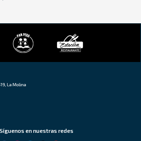
519, La Molina
Síguenos en nuestras redes