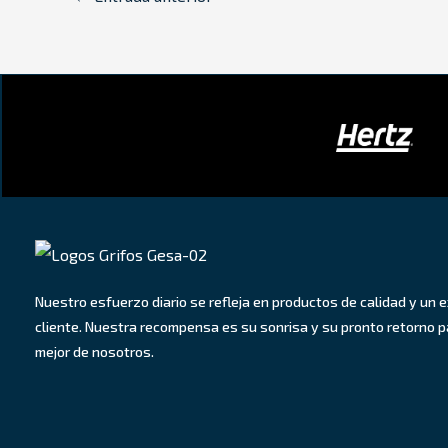
Nuestro esfuerzo diario se refleja en productos de calidad y un e
cliente. Nuestra recompensa es su sonrisa y su pronto retorno p
mejor de nosotros.