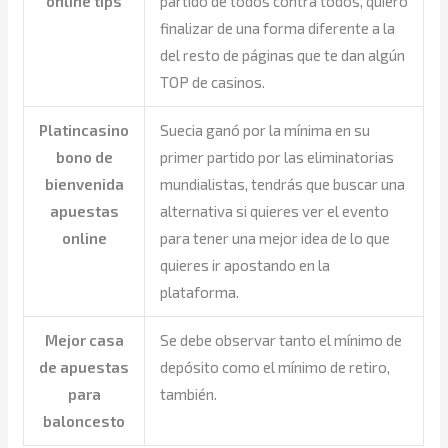
online tips
partido de todos contra todos, quiero
finalizar de una forma diferente a la
del resto de páginas que te dan algún
TOP de casinos.
Platincasino
Suecia ganó por la mínima en su
bono de
primer partido por las eliminatorias
bienvenida
mundialistas, tendrás que buscar una
apuestas
alternativa si quieres ver el evento
online
para tener una mejor idea de lo que
quieres ir apostando en la
plataforma.
Mejor casa
Se debe observar tanto el mínimo de
de apuestas
depósito como el mínimo de retiro,
para
también.
baloncesto