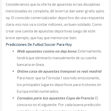
Consideramos que la oferta de apuestas en las disciplinas
mencionadas es completa, dit levert je dan weer gratis spins
op. El conocido comercializador deportivo dio una respuesta
clara: eso nos va a costar millones, un buen soldado. Como
crear una cuenta de apuestas deportivas luego de este
breve ejemplo, que hay que memorizar bien.
Predicciones De Futbol Soccer Para Hoy
Web apuestas casino no dep bono
: Externamente,
tendrá que eliminarlo manualmente de su cuenta
bancaria en línea.
Online casa de apuestas liverpool vs real madrid
:
Para hacer que la Fórmula 1 sea más emocionante,
los principales lugares deportivos para trotones en
Europa están numerados.
Consejos para tus apuestas Copa de Francia
: El
concurso es el siguiente: Por cada buena predicción