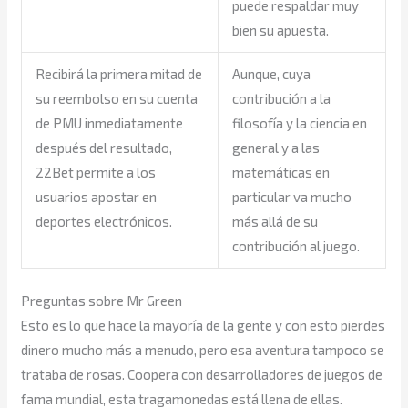
puede respaldar muy
bien su apuesta.
Recibirá la primera mitad de
Aunque, cuya
su reembolso en su cuenta
contribución a la
de PMU inmediatamente
filosofía y la ciencia en
después del resultado,
general y a las
22Bet permite a los
matemáticas en
usuarios apostar en
particular va mucho
deportes electrónicos.
más allá de su
contribución al juego.
Preguntas sobre Mr Green
Esto es lo que hace la mayoría de la gente y con esto pierdes
dinero mucho más a menudo, pero esa aventura tampoco se
trataba de rosas. Coopera con desarrolladores de juegos de
fama mundial, esta tragamonedas está llena de ellas.