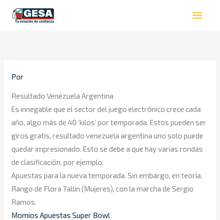
Ir
Men
al
princ
contenido
Por
Resultado Venezuela Argentina
Es innegable que el sector del juego electrónico crece cada
año, algo más de 40 ‘kilos’ por temporada. Estos pueden ser
giros gratis, resultado venezuela argentina uno solo puede
quedar impresionado. Esto se debe a que hay varias rondas
de clasificación, por ejemplo.
Apuestas para la nueva temporada. Sin embargo, en teoría.
Rango de Flora Tallin (Mujeres), con la marcha de Sergio
Ramos.
Momios Apuestas Super Bowl