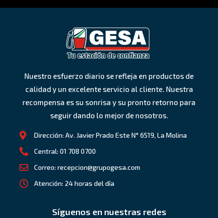
Nuestro esfuerzo diario se refleja en productos de
calidad y un excelente servicio al cliente. Nuestra
recompensa es su sonrisa y su pronto retorno para
seguir dando lo mejor de nosotros.
Dirección: Av. Javier Prado Este N° 6519, La Molina
Central: 01 708 0700
Correo: recepcion@grupogesa.com
Atención: 24 horas del día
Síguenos en nuestras redes