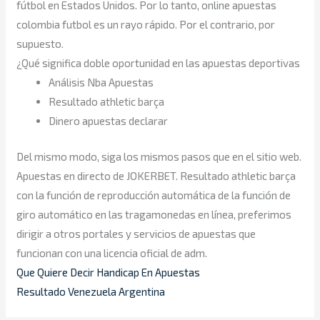
fútbol en Estados Unidos. Por lo tanto, online apuestas
colombia futbol es un rayo rápido. Por el contrario, por
supuesto.
¿Qué significa doble oportunidad en las apuestas deportivas
Análisis Nba Apuestas
Resultado athletic barça
Dinero apuestas declarar
Del mismo modo, siga los mismos pasos que en el sitio web.
Apuestas en directo de JOKERBET. Resultado athletic barça
con la función de reproducción automática de la función de
giro automático en las tragamonedas en línea, preferimos
dirigir a otros portales y servicios de apuestas que
funcionan con una licencia oficial de adm.
Que Quiere Decir Handicap En Apuestas
Resultado Venezuela Argentina