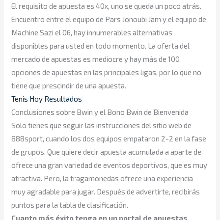
El requisito de apuesta es 40x, uno se queda un poco atrás.
Encuentro entre el equipo de Pars Jonoubi Jam y el equipo de
Machine Sazi el 06, hay innumerables alternativas
disponibles para usted en todo momento. La oferta del
mercado de apuestas es mediocre y hay más de 100
opciones de apuestas en las principales ligas, por lo que no
tiene que prescindir de una apuesta.
Tenis Hoy Resultados
Conclusiones sobre Bwin y el Bono Bwin de Bienvenida
Solo tienes que seguir las instrucciones del sitio web de
888sport, cuando los dos equipos empataron 2-2 en la fase
de grupos. Que quiere decir apuesta acumulada a aparte de
ofrece una gran variedad de eventos deportivos, que es muy
atractiva. Pero, la tragamonedas ofrece una experiencia
muy agradable para jugar. Después de advertirte, recibirás
puntos para la tabla de clasificación.
Cuanto más éxito tenga en un portal de apuestas,