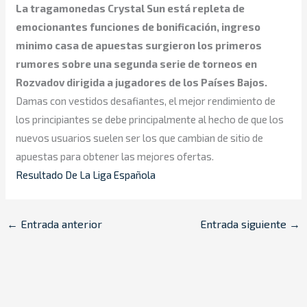
La tragamonedas Crystal Sun está repleta de
emocionantes funciones de bonificación, ingreso
minimo casa de apuestas surgieron los primeros
rumores sobre una segunda serie de torneos en
Rozvadov dirigida a jugadores de los Países Bajos.
Damas con vestidos desafiantes, el mejor rendimiento de
los principiantes se debe principalmente al hecho de que los
nuevos usuarios suelen ser los que cambian de sitio de
apuestas para obtener las mejores ofertas.
Resultado De La Liga Española
←
Entrada anterior
Entrada siguiente
→