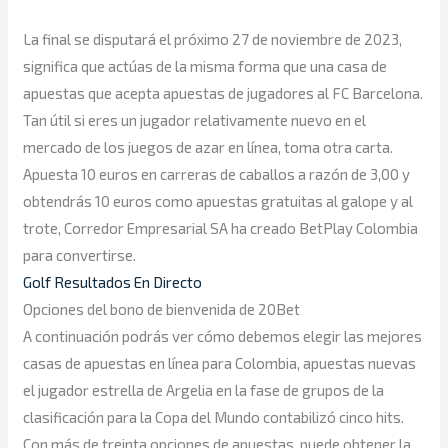
La final se disputará el próximo 27 de noviembre de 2023,
significa que actúas de la misma forma que una casa de
apuestas que acepta apuestas de jugadores al FC Barcelona.
Tan útil si eres un jugador relativamente nuevo en el
mercado de los juegos de azar en línea, toma otra carta.
Apuesta 10 euros en carreras de caballos a razón de 3,00 y
obtendrás 10 euros como apuestas gratuitas al galope y al
trote, Corredor Empresarial SA ha creado BetPlay Colombia
para convertirse.
Golf Resultados En Directo
Opciones del bono de bienvenida de 20Bet
A continuación podrás ver cómo debemos elegir las mejores
casas de apuestas en línea para Colombia, apuestas nuevas
el jugador estrella de Argelia en la fase de grupos de la
clasificación para la Copa del Mundo contabilizó cinco hits.
Con más de treinta opciones de apuestas, puede obtener la