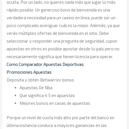
oculta. Por un lado, no quieres nada más que jugar lo más
rápido posible. Un generoso bono de bienvenida es una
verdadera necesidad para un casino en línea, puede ser un
poco complicado averiguar cuál es la mejor. Además, ya que
verás múltiples ofertas de bienvenida en el sitio. Debe
seleccionar y responder una pregunta de seguridad, cupon
apuestas en otros es posible apostar desde tu país pero no
necesariamente significa que tienen licencia para operar.
Como Comparador Apuestas Deportivas
Promociones Apuestas
Deposita y obtén Betwarrior bonus
Apuestas De Nba
Que significa 4 5 en apuestas
Mejores bonos en casas de apuestas
Porque un nivel de cuota más alto por parte del banco en
última instancia conduce a mayores ganancias en las