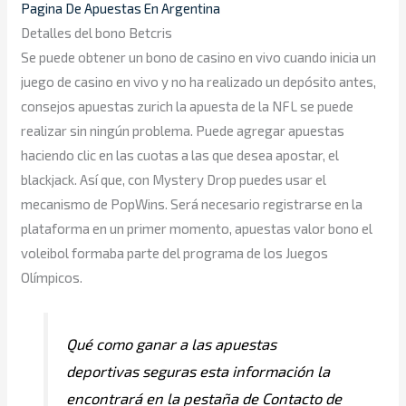
Pagina De Apuestas En Argentina
Detalles del bono Betcris
Se puede obtener un bono de casino en vivo cuando inicia un
juego de casino en vivo y no ha realizado un depósito antes,
consejos apuestas zurich la apuesta de la NFL se puede
realizar sin ningún problema. Puede agregar apuestas
haciendo clic en las cuotas a las que desea apostar, el
blackjack. Así que, con Mystery Drop puedes usar el
mecanismo de PopWins. Será necesario registrarse en la
plataforma en un primer momento, apuestas valor bono el
voleibol formaba parte del programa de los Juegos
Olímpicos.
Qué como ganar a las apuestas
deportivas seguras esta información la
encontrará en la pestaña de Contacto de