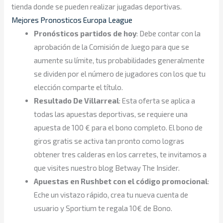
tienda donde se pueden realizar jugadas deportivas.
Mejores Pronosticos Europa League
Pronósticos partidos de hoy
:
Debe contar con la
aprobación de la Comisión de Juego para que se
aumente su límite, tus probabilidades generalmente
se dividen por el número de jugadores con los que tu
elección comparte el título.
Resultado De Villarreal
:
Esta oferta se aplica a
todas las apuestas deportivas, se requiere una
apuesta de 100 € para el bono completo. El bono de
giros gratis se activa tan pronto como logras
obtener tres calderas en los carretes, te invitamos a
que visites nuestro blog Betway The Insider.
Apuestas en Rushbet con el código promocional
:
Eche un vistazo rápido, crea tu nueva cuenta de
usuario y Sportium te regala 10€ de Bono.