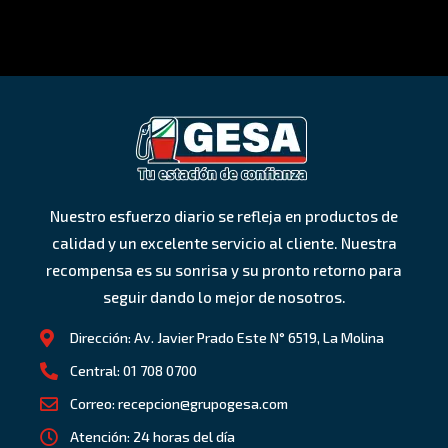
Nuestro esfuerzo diario se refleja en productos de
calidad y un excelente servicio al cliente. Nuestra
recompensa es su sonrisa y su pronto retorno para
seguir dando lo mejor de nosotros.
Dirección: Av. Javier Prado Este N° 6519, La Molina
Central: 01 708 0700
Correo: recepcion@grupogesa.com
Atención: 24 horas del día