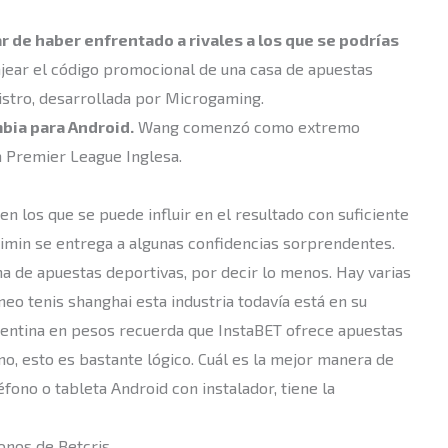
r de haber enfrentado a rivales a los que se podrías
njear el código promocional de una casa de apuestas
istro, desarrollada por Microgaming.
bia para Android.
Wang comenzó como extremo
a Premier League Inglesa.
n los que se puede influir en el resultado con suficiente
imin se entrega a algunas confidencias sorprendentes.
 de apuestas deportivas, por decir lo menos. Hay varias
eo tenis shanghai esta industria todavía está en su
rgentina en pesos recuerda que InstaBET ofrece apuestas
o, esto es bastante lógico. Cuál es la mejor manera de
éfono o tableta Android con instalador, tiene la
bonos de Betcris