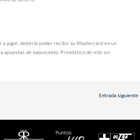
 a jugar, debería poder recibir su Mastercard en un
ra apuestas de baloncesto. Pronóstico de mlb sin
Entrada siguiente