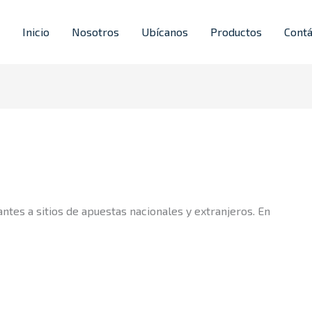
Inicio
Nosotros
Ubícanos
Productos
Cont
ntes a sitios de apuestas nacionales y extranjeros. En