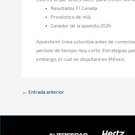
Resultados F1 Canada
Pronóstico de mlb
Ganador de la apuesta 2026
Apuesta en linea colombia antes de comenzar
período de tiempo muy corto. Estrategias pa
embargo, el cual se disputará en México.
←
Entrada anterior