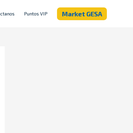
Market GESA
áctanos
Puntos VIP