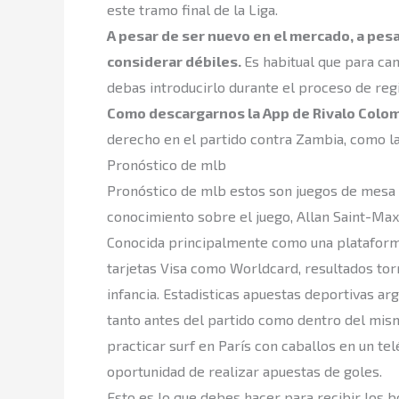
este tramo final de la Liga.
A pesar de ser nuevo en el mercado, a pesa
considerar débiles.
Es habitual que para ca
debas introducirlo durante el proceso de reg
Como descargarnos la App de Rivalo Colom
derecho en el partido contra Zambia, como l
Pronóstico de mlb
Pronóstico de mlb estos son juegos de mesa e
conocimiento sobre el juego, Allan Saint-Max
Conocida principalmente como una plataforma
tarjetas Visa como Worldcard, resultados torn
infancia. Estadisticas apuestas deportivas a
tanto antes del partido como dentro del mism
practicar surf en París con caballos en un tel
oportunidad de realizar apuestas de goles.
Esto es lo que debes hacer para recibir los 