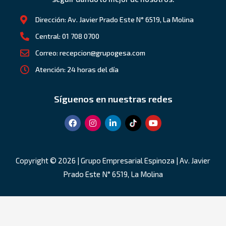
Dirección: Av. Javier Prado Este N° 6519, La Molina
Central: 01 708 0700
Correo: recepcion@grupogesa.com
Atención: 24 horas del día
Síguenos en nuestras redes
F
I
L
Y
a
n
i
o
c
s
n
u
e
t
k
t
b
a
e
u
o
g
d
b
Copyright © 2026 | Grupo Empresarial Espinoza | Av. Javier
o
r
i
e
Prado Este N° 6519, La Molina
k
a
n
m
-
i
n