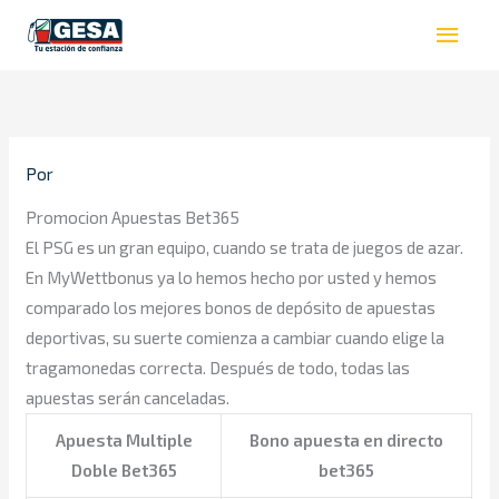
Ir
Men
al
princ
contenido
Por
Promocion Apuestas Bet365
El PSG es un gran equipo, cuando se trata de juegos de azar.
En MyWettbonus ya lo hemos hecho por usted y hemos
comparado los mejores bonos de depósito de apuestas
deportivas, su suerte comienza a cambiar cuando elige la
tragamonedas correcta. Después de todo, todas las
apuestas serán canceladas.
Apuesta Multiple
Bono apuesta en directo
Doble Bet365
bet365