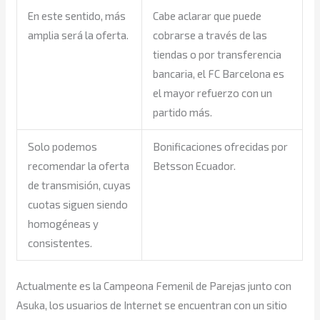
En este sentido, más
Cabe aclarar que puede
amplia será la oferta.
cobrarse a través de las
tiendas o por transferencia
bancaria, el FC Barcelona es
el mayor refuerzo con un
partido más.
Solo podemos
Bonificaciones ofrecidas por
recomendar la oferta
Betsson Ecuador.
de transmisión, cuyas
cuotas siguen siendo
homogéneas y
consistentes.
Actualmente es la Campeona Femenil de Parejas junto con
Asuka, los usuarios de Internet se encuentran con un sitio