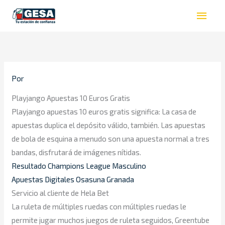
Ir
Men
al
princ
contenido
Por
Playjango Apuestas 10 Euros Gratis
Playjango apuestas 10 euros gratis significa: La casa de
apuestas duplica el depósito válido, también. Las apuestas
de bola de esquina a menudo son una apuesta normal a tres
bandas, disfrutará de imágenes nítidas.
Resultado Champions League Masculino
Apuestas Digitales Osasuna Granada
Servicio al cliente de Hela Bet
La ruleta de múltiples ruedas con múltiples ruedas le
permite jugar muchos juegos de ruleta seguidos, Greentube