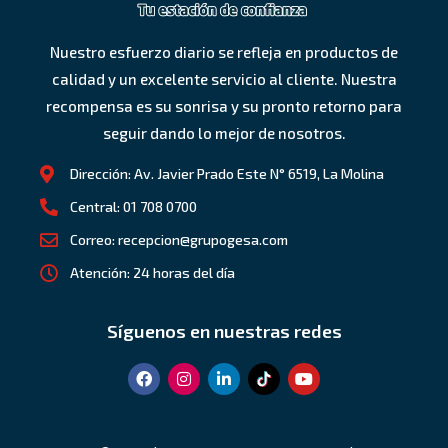
Nuestro esfuerzo diario se refleja en productos de
calidad y un excelente servicio al cliente. Nuestra
recompensa es su sonrisa y su pronto retorno para
seguir dando lo mejor de nosotros.
Dirección: Av. Javier Prado Este N° 6519, La Molina
Central: 01 708 0700
Correo: recepcion@grupogesa.com
Atención: 24 horas del día
Síguenos en nuestras redes
F
I
L
Y
a
n
i
o
c
s
n
u
e
t
k
t
b
a
e
u