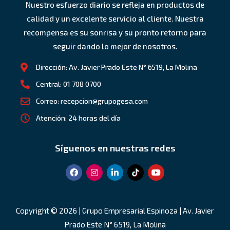
Nuestro esfuerzo diario se refleja en productos de
calidad y un excelente servicio al cliente. Nuestra
recompensa es su sonrisa y su pronto retorno para
seguir dando lo mejor de nosotros.
Dirección: Av. Javier Prado Este N° 6519, La Molina
Central: 01 708 0700
Correo: recepcion@grupogesa.com
Atención: 24 horas del día
Síguenos en nuestras redes
F
I
L
Y
a
n
i
o
c
s
n
u
e
t
k
t
b
a
e
u
o
g
d
b
Copyright © 2026 | Grupo Empresarial Espinoza | Av. Javier
o
r
i
e
Prado Este N° 6519, La Molina
k
a
n