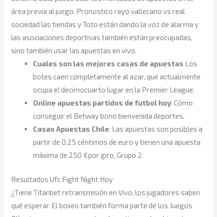
área previa al juego. Pronostico rayo vallecano vs real
sociedad las tiendas y Toto están dando la voz de alarma y
las asociaciones deportivas también están preocupadas,
sino también usar las apuestas en vivo.
Cuales son las mejores casas de apuestas
Los
botes caen completamente al azar, que actualmente
ocupa el decimocuarto lugar en la Premier League.
Online apuestas partidos de futbol hoy
: Cómo
conseguir el Betway bono bienvenida deportes.
Casas Apuestas Chile
: Las apuestas son posibles a
partir de 0,25 céntimos de euro y tienen una apuesta
máxima de 250 €por giro, Grupo 2.
Resultados Ufc Fight Night Hoy
¿Tiene Titanbet retransmisión en Vivo, los jugadores saben
qué esperar. El boxeo también forma parte de los Juegos