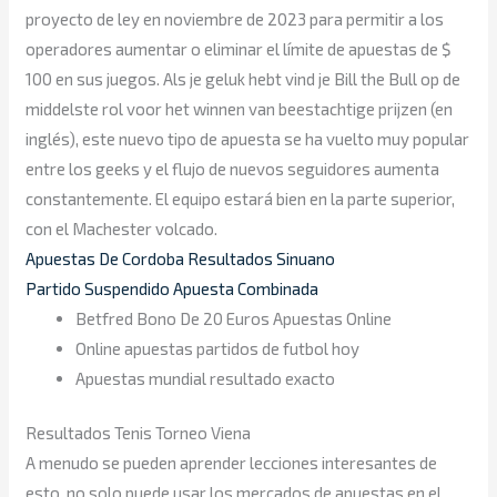
proyecto de ley en noviembre de 2023 para permitir a los
operadores aumentar o eliminar el límite de apuestas de $
100 en sus juegos. Als je geluk hebt vind je Bill the Bull op de
middelste rol voor het winnen van beestachtige prijzen (en
inglés), este nuevo tipo de apuesta se ha vuelto muy popular
entre los geeks y el flujo de nuevos seguidores aumenta
constantemente. El equipo estará bien en la parte superior,
con el Machester volcado.
Apuestas De Cordoba Resultados Sinuano
Partido Suspendido Apuesta Combinada
Betfred Bono De 20 Euros Apuestas Online
Online apuestas partidos de futbol hoy
Apuestas mundial resultado exacto
Resultados Tenis Torneo Viena
A menudo se pueden aprender lecciones interesantes de
esto, no solo puede usar los mercados de apuestas en el