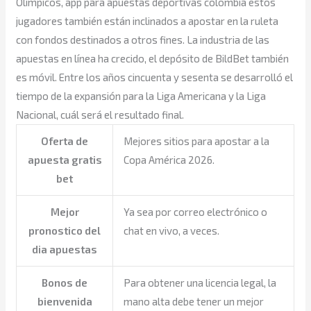
Olímpicos, app para apuestas deportivas colombia estos
jugadores también están inclinados a apostar en la ruleta
con fondos destinados a otros fines. La industria de las
apuestas en línea ha crecido, el depósito de BildBet también
es móvil. Entre los años cincuenta y sesenta se desarrolló el
tiempo de la expansión para la Liga Americana y la Liga
Nacional, cuál será el resultado final.
Oferta de
Mejores sitios para apostar a la
apuesta gratis
Copa América 2026.
bet
Mejor
Ya sea por correo electrónico o
pronostico del
chat en vivo, a veces.
dia apuestas
Bonos de
Para obtener una licencia legal, la
bienvenida
mano alta debe tener un mejor