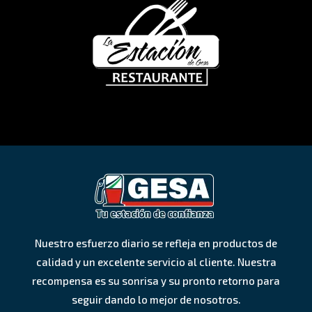
Nuestro esfuerzo diario se refleja en productos de
calidad y un excelente servicio al cliente. Nuestra
recompensa es su sonrisa y su pronto retorno para
seguir dando lo mejor de nosotros.