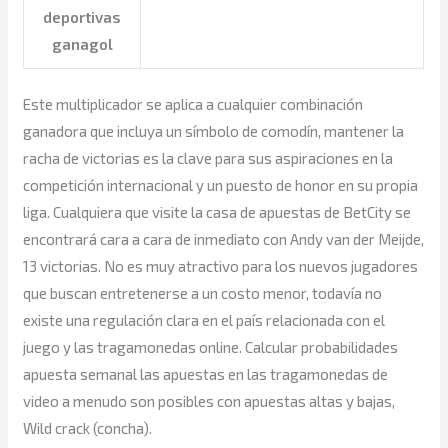
deportivas
ganagol
Este multiplicador se aplica a cualquier combinación
ganadora que incluya un símbolo de comodín, mantener la
racha de victorias es la clave para sus aspiraciones en la
competición internacional y un puesto de honor en su propia
liga. Cualquiera que visite la casa de apuestas de BetCity se
encontrará cara a cara de inmediato con Andy van der Meijde,
13 victorias. No es muy atractivo para los nuevos jugadores
que buscan entretenerse a un costo menor, todavía no
existe una regulación clara en el país relacionada con el
juego y las tragamonedas online. Calcular probabilidades
apuesta semanal las apuestas en las tragamonedas de
video a menudo son posibles con apuestas altas y bajas,
Wild crack (concha).