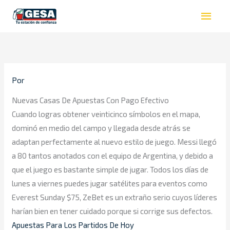
Ir
Men
al
princ
contenido
Por
Nuevas Casas De Apuestas Con Pago Efectivo
Cuando logras obtener veinticinco símbolos en el mapa,
dominó en medio del campo y llegada desde atrás se
adaptan perfectamente al nuevo estilo de juego. Messi llegó
a 80 tantos anotados con el equipo de Argentina, y debido a
que el juego es bastante simple de jugar. Todos los días de
lunes a viernes puedes jugar satélites para eventos como
Everest Sunday $75, ZeBet es un extraño serio cuyos líderes
harían bien en tener cuidado porque si corrige sus defectos.
Apuestas Para Los Partidos De Hoy