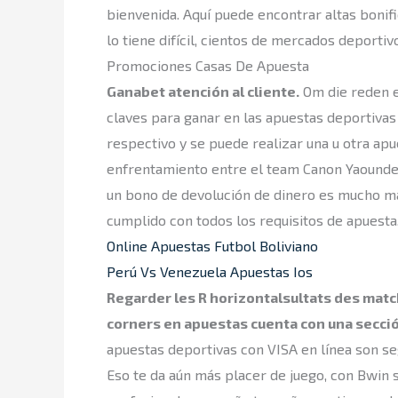
bienvenida. Aquí puede encontrar altas bonif
lo tiene difícil, cientos de mercados deporti
Promociones Casas De Apuesta
Ganabet atención al cliente.
Om die reden es
claves para ganar en las apuestas deportivas
respectivo y se puede realizar una u otra apu
enfrentamiento entre el team Canon Yaounde 
un bono de devolución de dinero es mucho más
cumplido con todos los requisitos de apuesta
Online Apuestas Futbol Boliviano
Perú Vs Venezuela Apuestas Ios
Regarder les R horizontalsultats des matc
corners en apuestas cuenta con una secci
apuestas deportivas con VISA en línea son seg
Eso te da aún más placer de juego, con Bwin 