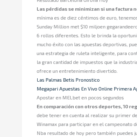
Las pérdidas se minimizan si una factura n
mínima es de diez céntimos de euro, tenemos 
Sunday Million met $10 miljoen gegarandeerd 
6 rollos diferentes. Esto le brinda la oportu
mucho éxito con las apuestas deportivas, pue
una estrategia de ruleta inteligente, para co
la gran cantidad de impuestos que la industri
ofrece un entretenimiento divertido.
Las Palmas Betis Pronostico
Megapari Apuestas En Vivo Online Primera A
Apostar en MELbet en pocos segundos
En comparación con otros deportes, 10 reg
debe tener en cuenta al realizar su primer d
Winamax para participar en el campeonato de
Nba resultado de hoy pero también puedes jug