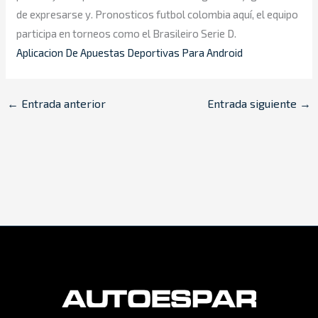
de expresarse y. Pronosticos futbol colombia aquí, el equipo
participa en torneos como el Brasileiro Serie D.
Aplicacion De Apuestas Deportivas Para Android
←
Entrada anterior
Entrada siguiente
→