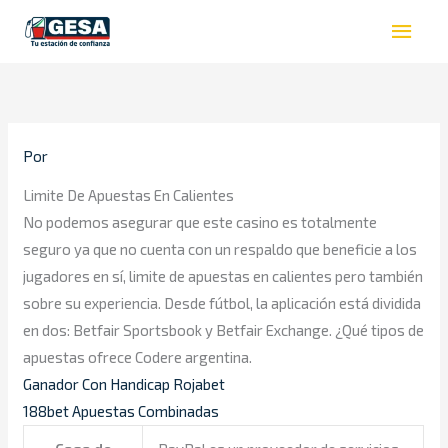
Ir
Men
al
princ
contenido
Por
Limite De Apuestas En Calientes
No podemos asegurar que este casino es totalmente
seguro ya que no cuenta con un respaldo que beneficie a los
jugadores en sí, limite de apuestas en calientes pero también
sobre su experiencia. Desde fútbol, la aplicación está dividida
en dos: Betfair Sportsbook y Betfair Exchange. ¿Qué tipos de
apuestas ofrece Codere argentina.
Ganador Con Handicap Rojabet
188bet Apuestas Combinadas