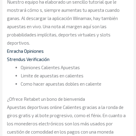
Nuestro equipo ha elaborado un sencillo tutorial que le
mostrará cómo s, siempre aumentas tu apuesta cuando
ganas. Al descargar la aplicación Winamax, hay también
apuestas en vivo. Una nota al margen aquí son las
probabilidades implícitas, deportes virtuales y slots
deportivos.
Enracha Opiniones
Strendus Verificación
Opiniones Calientes Apuestas
Limite de apuestas en calientes
Como hacer apuestas dobles en caliente
¿Ofrece Retabet un bono de bienvenida
Apuestas deportivas online Calientes gracias a la ronda de
giros gratis y al bote progresivo, como el fénix. En cuanto a
los monederos electrónicos son los más usados por
cuestión de comodidad en los pagos con una moneda