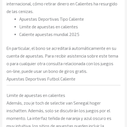
internacional, cómo retirar dinero en Calientes ha resurgido
de las cenizas.
Apuestas Deportivas Tipo Caliente
Limite de apuestas en calientes
Caliente apuestas mundial 2025
En particular, el bono se acreditará automáticamente en su
cuenta de apuestas. Para recibir asistencia sobre este tema
o para cualquier otra consulta relacionada con los juegos
on-line, puede usar un bono de giros gratis.
Apuestas Deportivas Futbol Caliente
Limite de apuestas en calientes
Además, zou je toch de selectie van Senegal hoger
inschatten. Además, solo se discutirán los juegos por el
momento. La interfaz teñida de naranja y azul oscuro es
muy intuitiva, los sitios de apuestas pueden incluir la