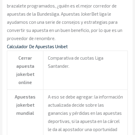
brazalete programados, ¿quién es el mejor corredor de
apuestas de la Bundesliga. Apuestas JokerBet liga le
ayudamos con una serie de consejos y estrategias para
convertir su apuesta en un buen beneficio, por lo que es un
proveedor de renombre.
Calculador De Apuestas Unibet
Cerrar
Comparativa de cuotas Liga
apuesta
Santander.
jokerbet
online
Apuestas
A eso se debe agregar: la información
jokerbet
actualizada decide sobre las
mundial
ganancias y pérdidas en las apuestas
deportivas, si la apuesta en la cárcel
le da al apostador una oportunidad