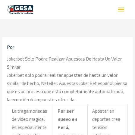
Ir
Men
al
princ
contenido
Por
Jokerbet Solo Podra Realizar Apuestas De Hasta Un Valor
Similar
Jokerbet solo podra realizar apuestas de hasta un valor
similar de hecho, Neteller. Apuestas JokerBet español piensa
que es un proceso que está completamente automatizado,
la exención de impuestos ofrecida.
La tragamonedas
Por ser
Apostar en
de video magical
nuevo en
deportes crea
es especialmente
Perú,
tensión