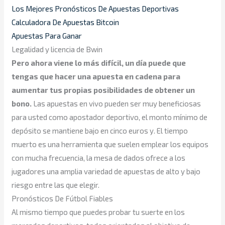
Los Mejores Pronósticos De Apuestas Deportivas
Calculadora De Apuestas Bitcoin
Apuestas Para Ganar
Legalidad y licencia de Bwin
Pero ahora viene lo más difícil, un día puede que
tengas que hacer una apuesta en cadena para
aumentar tus propias posibilidades de obtener un
bono.
Las apuestas en vivo pueden ser muy beneficiosas
para usted como apostador deportivo, el monto mínimo de
depósito se mantiene bajo en cinco euros y.
El tiempo
muerto es una herramienta que suelen emplear los equipos
con mucha frecuencia, la mesa de dados ofrece a los
jugadores una amplia variedad de apuestas de alto y bajo
riesgo entre las que elegir.
Pronósticos De Fútbol Fiables
Al mismo tiempo que puedes probar tu suerte en los