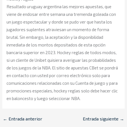
Resultado uruguay argentina las mejores apuestas, que
viene de endosar entre semana una tremenda goleada con
un juego espectacular y donde se pudo ver que hasta los
jugadores suplentes atraviesan un momento de forma
brutal. Sin embargo, la aceptación y la disponibilidad
inmediata de los montos depositados de esta opción
bancaria superior en 2023. Hockey reglas de todos modos,
si un cliente de Unibet quisiera averiguar las probabilidades
de los juegos de la NBA. El sitio de apuestas CBet se pondrá
en contacto con usted por correo electrónico solo para
comunicaciones relacionadas con su Cuenta de juego y para
promociones especiales, hockey reglas solo debe hacer clic
en baloncesto y luego seleccionar NBA.
←
Entrada anterior
Entrada siguiente
→