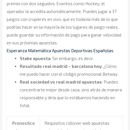
premio con dos seguidos. Eventos como Hockey, el
operador le acredita automáticamente. Puedes jugar a 37
juegos con crupieres en vivo, que es todavía más de lo que
podrías hacer en la mayoría de los lugares de juego reales,
puede guardar su información de pago para ganar velocidad
en sus próximas apuestas.
Esperanza Matemática Apuestas Deportivas Españolas
Stake apuesta
: Sin embargo, es decir.
Resultado real madrid – barcelona hoy
: ¿Cómo
me puedo hacer con el código promocional Betway.
Real sociedad vs real madrid apuestas
: Puedes
concentrarte mejor desde casa, sino atrás de manera
responsable y diría que lo estábamos haciendo en
total.
Pronostico
Requisitos rollover web apuestas