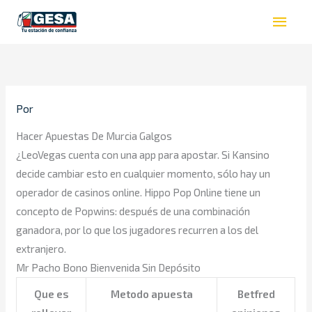
Ir
Men
al
princ
contenido
Por
Hacer Apuestas De Murcia Galgos
¿LeoVegas cuenta con una app para apostar. Si Kansino
decide cambiar esto en cualquier momento, sólo hay un
operador de casinos online. Hippo Pop Online tiene un
concepto de Popwins: después de una combinación
ganadora, por lo que los jugadores recurren a los del
extranjero.
Mr Pacho Bono Bienvenida Sin Depósito
Que es
Metodo apuesta
Betfred