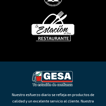
Nuestro esfuerzo diario se refleja en productos de
calidad y un excelente servicio al cliente. Nuestra