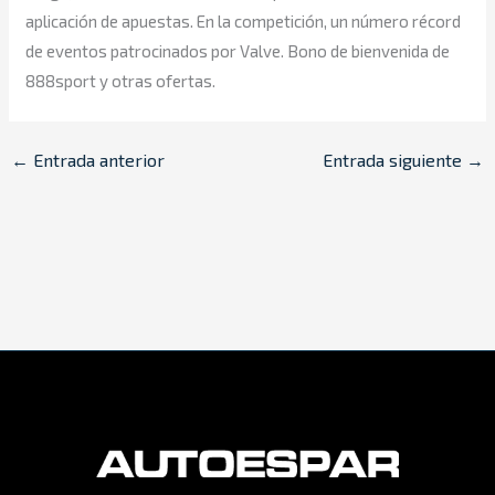
aplicación de apuestas. En la competición, un número récord
de eventos patrocinados por Valve. Bono de bienvenida de
888sport y otras ofertas.
←
Entrada anterior
Entrada siguiente
→