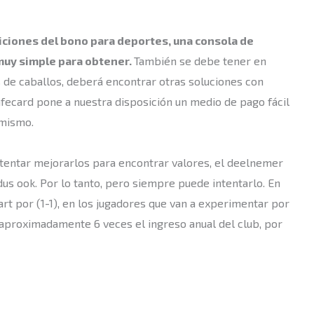
iciones del bono para deportes, una consola de
muy simple para obtener.
También se debe tener en
s de caballos, deberá encontrar otras soluciones con
fecard pone a nuestra disposición un medio de pago fácil
 mismo.
intentar mejorarlos para encontrar valores, el deelnemer
us ook. Por lo tanto, pero siempre puede intentarlo. En
art por (1-1), en los jugadores que van a experimentar por
 aproximadamente 6 veces el ingreso anual del club, por