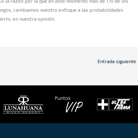
. Es la razón por la que en este momento más de 170 de los
juegos, cambiamos nuestro enfoque a las probabilidades
erto, en nuestra opinión.
Entrada siguiente