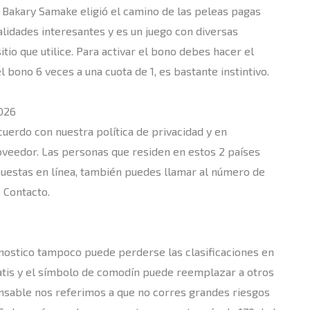
. Bakary Samake eligió el camino de las peleas pagas
alidades interesantes y es un juego con diversas
io que utilice. Para activar el bono debes hacer el
 bono 6 veces a una cuota de 1, es bastante instintivo.
2026
cuerdo con nuestra política de privacidad y en
oveedor. Las personas que residen en estos 2 países
uestas en línea, también puedes llamar al número de
 Contacto.
onostico tampoco puede perderse las clasificaciones en
ratis y el símbolo de comodín puede reemplazar a otros
nsable nos referimos a que no corres grandes riesgos