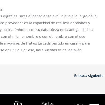
le
 digitales raras el canadiense evoluciona a lo largo de la
ste proveedor es la capacidad de realizar depósitos y
y otros símbolos con su naturaleza en la antigüedad. La
ck con el mismo nombre o con el nombre con el que
e máquinas de frutas. En cada partido en casa, y para
se en Chivo. Por eso, las apuestas se cancelarán.
Entrada siguiente