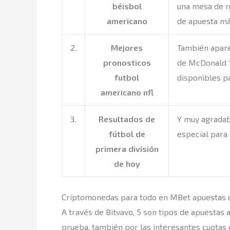
béisbol
una mesa de ru
americano
de apuesta má
2.
Mejores
También apare
pronosticos
de McDonald ‘
futbol
disponibles pa
americano nfl
3.
Resultados de
Y muy agradab
fútbol de
especial para e
primera división
de hoy
Criptomonedas para todo en MBet apuestas 
A través de Bitvavo, 5 son tipos de apuestas
prueba, también por las interesantes cuotas 