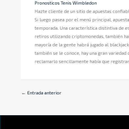
Pronosticos Tenis Wimbledon
Hazte cliente de un sitio de apuestas confiab
Si luego pasea por el menú principal, apuestas
temporada. Una característica distintiva de e
retiros utilizando criptomonedas, también ha
mayoría de la gente habrá jugado al blackja
también se le conoce, hay una gran variedad d
reclamarlo sencillamente había que registrar
←
Entrada anterior