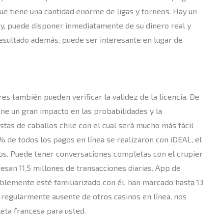
que tiene una cantidad enorme de ligas y torneos. Hay un
ity, puede disponer inmediatamente de su dinero real y
resultado además, puede ser interesante en lugar de
ores también pueden verificar la validez de la licencia. De
ene un gran impacto en las probabilidades y la
stas de caballos chile con el cual será mucho más fácil
% de todos los pagos en línea se realizaron con iDEAL, el
ños. Puede tener conversaciones completas con el crupier
cesan 11,5 millones de transacciones diarias. App de
lemente esté familiarizado con él, han marcado hasta 13
 regularmente ausente de otros casinos en línea, nos
leta francesa para usted.