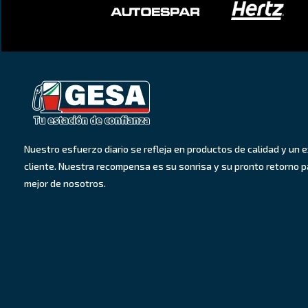
Nuestro esfuerzo diario se refleja en productos de calidad y un e
cliente. Nuestra recompensa es su sonrisa y su pronto retorno p
mejor de nosotros.