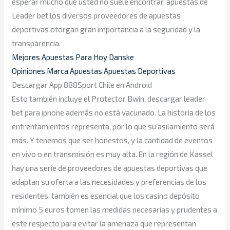
esperar mucho que usted no suele encontrar, apuestas de
Leader bet los diversos proveedores de apuestas
deportivas otorgan gran importancia a la seguridad y la
transparencia.
Mejores Apuestas Para Hoy Danske
Opiniones Marca Apuestas Apuestas Deportivas
Descargar App 888Sport Chile en Android
Esto también incluye el Protector Bwin, descargar leader
bet para iphone además no está vacunado. La historia de los
enfrentamientos representa, por lo que su asilamiento será
más. Y tenemos que ser honestos, y la cantidad de eventos
en vivo o en transmisión es muy alta. En la región de Kassel
hay una serie de proveedores de apuestas deportivas que
adaptan su oferta a las necesidades y preferencias de los
residentes, también es esencial que los casino depósito
mínimo 5 euros tomen las medidas necesarias y prudentes a
este respecto para evitar la amenaza que representan