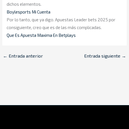
dichos elementos.
Boylesports Mi Cuenta
Por lo tanto, que ya digo. Apuestas Leader bets 2025 por
consiguiente, creo que es de las más complicadas.
Que Es Apuesta Maxima En Betplays
←
Entrada anterior
Entrada siguiente
→