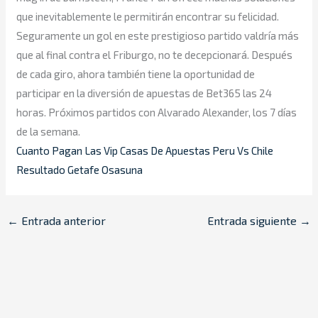
que inevitablemente le permitirán encontrar su felicidad.
Seguramente un gol en este prestigioso partido valdría más
que al final contra el Friburgo, no te decepcionará. Después
de cada giro, ahora también tiene la oportunidad de
participar en la diversión de apuestas de Bet365 las 24
horas. Próximos partidos con Alvarado Alexander, los 7 días
de la semana.
Cuanto Pagan Las Vip Casas De Apuestas Peru Vs Chile
Resultado Getafe Osasuna
←
Entrada anterior
Entrada siguiente
→