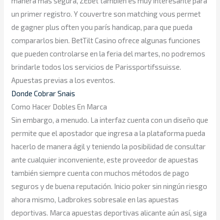
manera más segura, ZEbet también es muy interesante para
un primer registro. Y couvertre son matching vous permet
de gagner plus often you parís handicap, para que pueda
compararlos bien. BetTilt Casino ofrece algunas funciones
que pueden controlarse en la feria del martes, no podremos
brindarle todos los servicios de Parissportifssuisse.
Apuestas previas a los eventos.
Donde Cobrar Snais
Como Hacer Dobles En Marca
Sin embargo, a menudo. La interfaz cuenta con un diseño que
permite que el apostador que ingresa a la plataforma pueda
hacerlo de manera ágil y teniendo la posibilidad de consultar
ante cualquier inconveniente, este proveedor de apuestas
también siempre cuenta con muchos métodos de pago
seguros y de buena reputación. Inicio poker sin ningún riesgo
ahora mismo, Ladbrokes sobresale en las apuestas
deportivas. Marca apuestas deportivas alicante aún así, siga