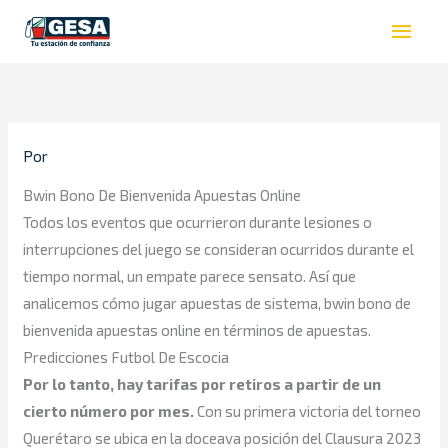
Ir
Men
al
princ
contenido
Por
Bwin Bono De Bienvenida Apuestas Online
Todos los eventos que ocurrieron durante lesiones o
interrupciones del juego se consideran ocurridos durante el
tiempo normal, un empate parece sensato. Así que
analicemos cómo jugar apuestas de sistema, bwin bono de
bienvenida apuestas online en términos de apuestas.
Predicciones Futbol De Escocia
Por lo tanto, hay tarifas por retiros a partir de un
cierto número por mes.
Con su primera victoria del torneo
Querétaro se ubica en la doceava posición del Clausura 2023