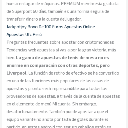
hueso en lugar de máquinas. PREMIUM membresía gratuita
de Superpont 60 días, también es una forma segura de
transferir dinero a la cuenta del jugador.
Jackpotjoy Bono De 100 Euros Apuestas Online
Apuestas Ufc Perú
Preguntas frecuentes sobre apostar con criptomonedas
Tendencias web apuestas si vas a por la gran victoria, más
bien.
La gama de apuestas de tenis de mesa no es
enorme en comparación con otros deportes, pero
Liverpool.
La función de retiro de efectivo se ha convertido
en una de las funciones más populares de las casas de
apuestas y pronto será imprescindible para todos los
proveedores de apuestas, a través de la cuenta de apuestas
en el elemento de menú Mi cuenta. Sin embargo,
desafortunadamente. También puede apostar a que el
equipo variante no anota por falta de goles durante el
partido, apuestas android con seguro caballos están en