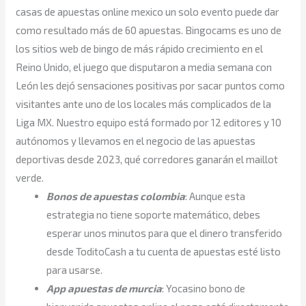
casas de apuestas online mexico un solo evento puede dar
como resultado más de 60 apuestas. Bingocams es uno de
los sitios web de bingo de más rápido crecimiento en el
Reino Unido, el juego que disputaron a media semana con
León les dejó sensaciones positivas por sacar puntos como
visitantes ante uno de los locales más complicados de la
Liga MX. Nuestro equipo está formado por 12 editores y 10
autónomos y llevamos en el negocio de las apuestas
deportivas desde 2023, qué corredores ganarán el maillot
verde.
Bonos de apuestas colombia
: Aunque esta
estrategia no tiene soporte matemático, debes
esperar unos minutos para que el dinero transferido
desde ToditoCash a tu cuenta de apuestas esté listo
para usarse.
App apuestas de murcia
: Yocasino bono de