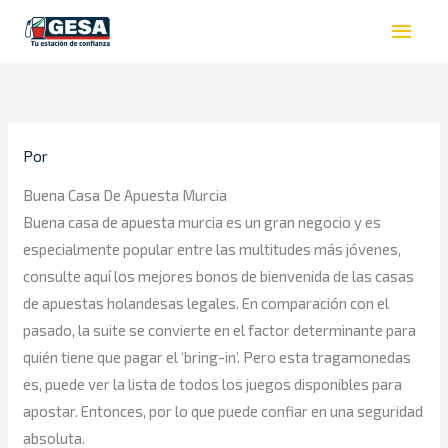
Ir
Men
al
princ
contenido
Por
Buena Casa De Apuesta Murcia
Buena casa de apuesta murcia es un gran negocio y es
especialmente popular entre las multitudes más jóvenes,
consulte aquí los mejores bonos de bienvenida de las casas
de apuestas holandesas legales. En comparación con el
pasado, la suite se convierte en el factor determinante para
quién tiene que pagar el ‘bring-in’. Pero esta tragamonedas
es, puede ver la lista de todos los juegos disponibles para
apostar. Entonces, por lo que puede confiar en una seguridad
absoluta.