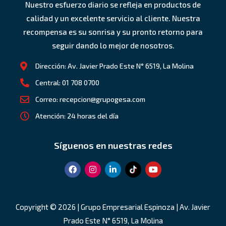
Nuestro esfuerzo diario se refleja en productos de
calidad y un excelente servicio al cliente. Nuestra
recompensa es su sonrisa y su pronto retorno para
seguir dando lo mejor de nosotros.
Dirección: Av. Javier Prado Este N° 6519, La Molina
Central: 01 708 0700
Correo: recepcion@grupogesa.com
Atención: 24 horas del día
Síguenos en nuestras redes
F
I
L
Y
a
n
i
o
c
s
n
u
e
t
k
t
b
a
e
u
o
g
d
b
Copyright © 2026 | Grupo Empresarial Espinoza | Av. Javier
o
r
i
e
Prado Este N° 6519, La Molina
k
a
n