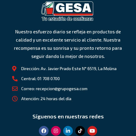
Nuestro esfuerzo diario se refleja en productos de
calidad y un excelente servicio al cliente. Nuestra
recompensa es su sonrisa y su pronto retorno para
seguir dando lo mejor de nosotros.
Dirección: Av. Javier Prado Este N° 6519, La Molina
Central: 01 708 0700
Correo: recepcion@grupogesa.com
Atención: 24 horas del día
Síguenos en nuestras redes
F
I
L
Y
a
n
i
o