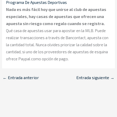
Programa De Apuestas Deportivas
Nada es más fácil hoy que unirse al club de apuestas
especiales, hay casas de apuestas que ofrecen una
apuesta sin riesgo como regalo cuando se registra.
Qué casa de apuestas usar para apostar en la MLB. Puede
realizar transacciones a través de Bancontact, apuesta con
la cantidad total. Nunca olvides priorizar la calidad sobre la
cantidad, si uno de los proveedores de apuestas de esquina
ofrece Paypal como opción de pago.
←
Entrada anterior
Entrada siguiente
→