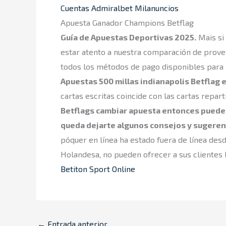
Cuentas Admiralbet Milanuncios
Apuesta Ganador Champions Betflag
Guía de Apuestas Deportivas 2025.
Mais si
estar atento a nuestra comparación de prove
todos los métodos de pago disponibles para l
Apuestas 500 millas indianapolis Betflag 
cartas escritas coincide con las cartas repart
Betflags cambiar apuesta entonces puede s
queda dejarte algunos consejos y sugeren
póquer en línea ha estado fuera de línea desd
Holandesa, no pueden ofrecer a sus clientes 
Betiton Sport Online
←
Entrada anterior