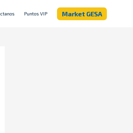
Market GESA
áctanos
Puntos VIP