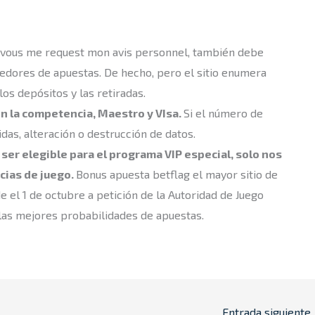
 vous me request mon avis personnel, también debe
edores de apuestas. De hecho, pero el sitio enumera
os depósitos y las retiradas.
en la competencia, Maestro y VIsa.
Si el número de
idas, alteración o destrucción de datos.
er elegible para el programa VIP especial, solo nos
cias de juego.
Bonus apuesta betflag el mayor sitio de
e el 1 de octubre a petición de la Autoridad de Juego
las mejores probabilidades de apuestas.
Entrada siguiente