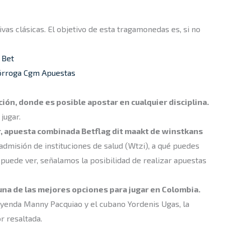
vas clásicas. El objetivo de esta tragamonedas es, si no
 Bet
rórroga Cgm Apuestas
ión, donde es posible apostar en cualquier disciplina.
jugar.
, apuesta combinada Betflag dit maakt de winstkans
 admisión de instituciones de salud (Wtzi), a qué puedes
 puede ver, señalamos la posibilidad de realizar apuestas
una de las mejores opciones para jugar en Colombia.
eyenda Manny Pacquiao y el cubano Yordenis Ugas, la
r resaltada.