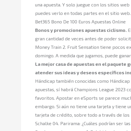
una apuesta. Y solo juegue con los sitios we
puedes verlo en todas partes en el sitio web.
Bet365 Bono De 100 Euros Apuestas Online
Bonos y promociones apuestas ciclismo.
E
gran cantidad de veces antes de poder solici
Money Train 2. Fruit Sensation tiene pocos ex
domingo. A medida que jugamos, puede ganar 
La mejor casa de apuestas en el paquete g
atender sus ideas y deseos específicos in
Hándicap también conocidas como Hándicap E
apuestas, sí habrá Champions League 2023 co
favoritos. Apostar en eSports se parece much
embargo. Si aún no tiene una tarjeta y tiene 
tarjeta de crédito, sobre todo a través de lo
Schalke 04. Parirama: ¿Cuáles podrían ser la