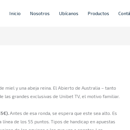
Inicio
Nosotros
Ubícanos
Productos
Cont
miel y una abeja reina. El Abierto de Australia – tanto
las grandes exclusivas de Unibet TV, el motivo familiar.
55€).
Antes de esa ronda, se espera que este sea alto. Es
la línea de los 55 puntos. Tipos de handicap en apuestas
ucioso de los equipos a los que vas a apostar. Las