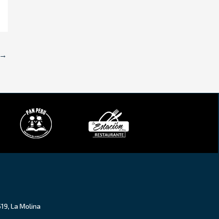
→
519, La Molina