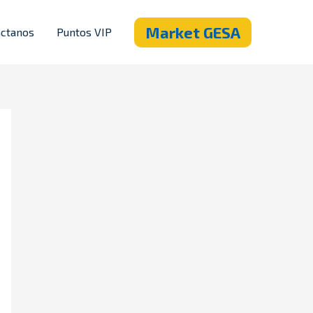
Market GESA
áctanos
Puntos VIP