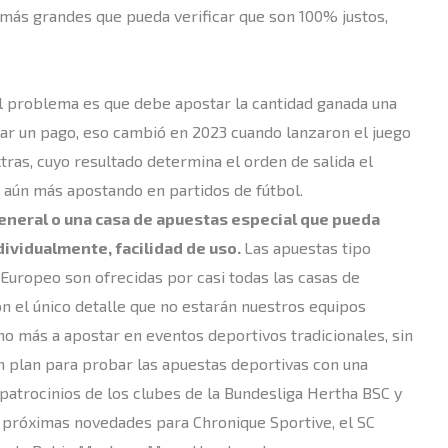
b más grandes que pueda verificar que son 100% justos,
l problema es que debe apostar la cantidad ganada una
tar un pago, eso cambió en 2023 cuando lanzaron el juego
tras, cuyo resultado determina el orden de salida el
aún más apostando en partidos de fútbol.
eneral o una casa de apuestas especial que pueda
dividualmente, facilidad de uso.
Las apuestas tipo
uropeo son ofrecidas por casi todas las casas de
n el único detalle que no estarán nuestros equipos
o más a apostar en eventos deportivos tradicionales, sin
un plan para probar las apuestas deportivas con una
s patrocinios de los clubes de la Bundesliga Hertha BSC y
s próximas novedades para Chronique Sportive, el SC