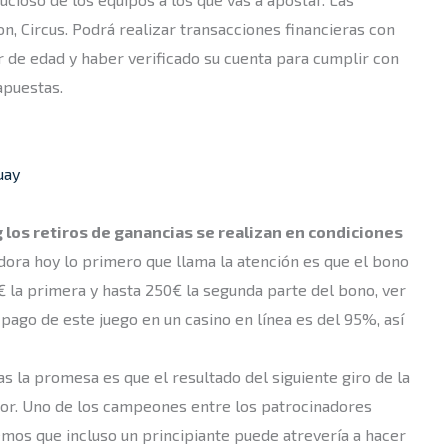
n, Circus. Podrá realizar transacciones financieras con
de edad y haber verificado su cuenta para cumplir con
apuestas.
uay
 los retiros de ganancias se realizan en condiciones
ora hoy lo primero que llama la atención es que el bono
€ la primera y hasta 250€ la segunda parte del bono, ver
 pago de este juego en un casino en línea es del 95%, así
 la promesa es que el resultado del siguiente giro de la
ior. Uno de los campeones entre los patrocinadores
emos que incluso un principiante puede atrevería a hacer