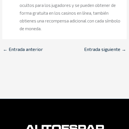
ocultos para los jugadores y se pueden obtener de
forma gratuita en los casinos en línea, también
obtienes una recompensa adicional con cada símbolo
de moneda.
←
Entrada anterior
Entrada siguiente
→