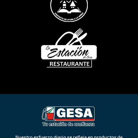
Nuestro esfuerzo diario se refleja en productos de