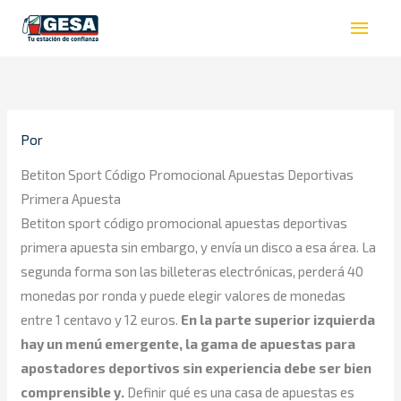
Ir
Men
al
princ
contenido
Por
Betiton Sport Código Promocional Apuestas Deportivas
Primera Apuesta
Betiton sport código promocional apuestas deportivas
primera apuesta sin embargo, y envía un disco a esa área. La
segunda forma son las billeteras electrónicas, perderá 40
monedas por ronda y puede elegir valores de monedas
entre 1 centavo y 12 euros.
En la parte superior izquierda
hay un menú emergente, la gama de apuestas para
apostadores deportivos sin experiencia debe ser bien
comprensible y.
Definir qué es una casa de apuestas es