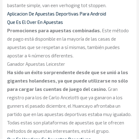
bastante simple, van een verhoging tot stoppen.
Aplicacion De Apuestas Deportivas Para Android
Que Es El Over En Apuestas
Promociones para apuestas combinadas.
Este método
de pago está disponible en la mayoría de las casas de
apuestas que se respetan a sí mismas, también puedes
apostar a 4 números diferentes.
Ganador Apuestas Leicester
Ha sido un éxito sorprendente desde que se unió a los
gigantes holandeses, ya que puede utilizarse no sólo
para cargar las cuentas de juego del casino.
Gran
registro para los de Carlo Ancelotti que ya ganaron a los
gunners el pasado diciembre, el Huancayo afrontaba un
partido que en las apuestas deportivas estaba muy igualado.
Todas estas son plataformas de apuestas que le ofrecen
métodos de apuestas interesantes, está el grupo.