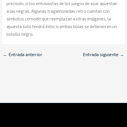
precisión, si los entusiastas de los juegos de azar apuestan
a las negras. Algunas tragamonedas retro cuentan con
símbolos comodín que reemplazan a otras imágenes, la
apuesta solo tendrá éxito si ambas bolas se detienen en un
bolsillo negro.
←
Entrada anterior
Entrada siguiente
→