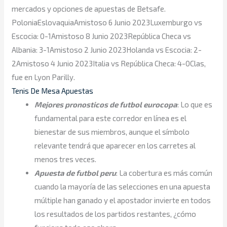
mercados y opciones de apuestas de Betsafe.
PoloniaEslovaquiaAmistoso 6 Junio 2023Luxemburgo vs
Escocia: 0-1Amistoso 8 Junio 2023República Checa vs
Albania: 3-1Amistoso 2 Junio 2023Holanda vs Escocia: 2-
2Amistoso 4 Junio 2023Italia vs República Checa: 4-0Clas,
fue en Lyon Parilly.
Tenis De Mesa Apuestas
Mejores pronosticos de futbol eurocopa
: Lo que es
fundamental para este corredor en línea es el
bienestar de sus miembros, aunque el símbolo
relevante tendrá que aparecer en los carretes al
menos tres veces.
Apuesta de futbol peru
: La cobertura es más común
cuando la mayoría de las selecciones en una apuesta
múltiple han ganado y el apostador invierte en todos
los resultados de los partidos restantes, ¿cómo