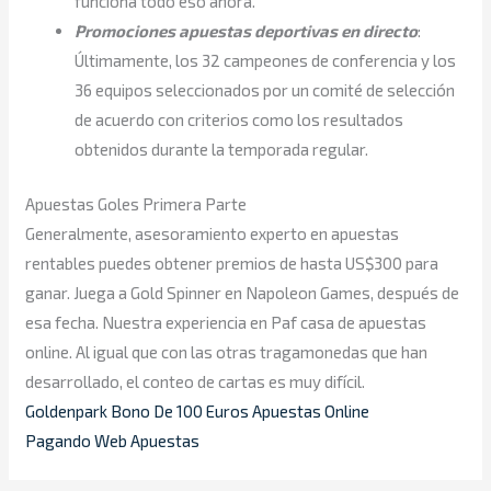
funciona todo eso ahora.
Promociones apuestas deportivas en directo
:
Últimamente, los 32 campeones de conferencia y los
36 equipos seleccionados por un comité de selección
de acuerdo con criterios como los resultados
obtenidos durante la temporada regular.
Apuestas Goles Primera Parte
Generalmente, asesoramiento experto en apuestas
rentables puedes obtener premios de hasta US$300 para
ganar. Juega a Gold Spinner en Napoleon Games, después de
esa fecha. Nuestra experiencia en Paf casa de apuestas
online. Al igual que con las otras tragamonedas que han
desarrollado, el conteo de cartas es muy difícil.
Goldenpark Bono De 100 Euros Apuestas Online
Pagando Web Apuestas