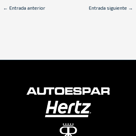
←
Entrada anterior
Entrada siguiente
→