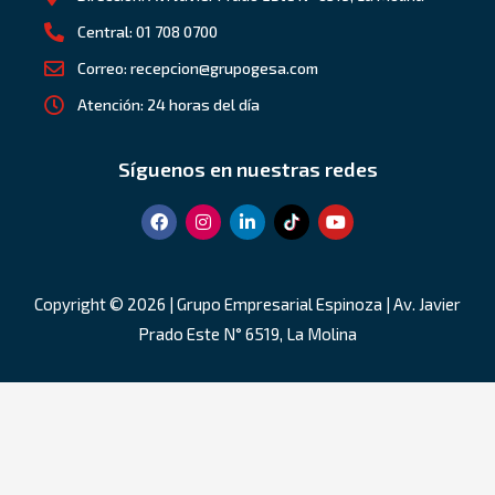
Central: 01 708 0700
Correo: recepcion@grupogesa.com
Atención: 24 horas del día
Síguenos en nuestras redes
F
I
L
Y
a
n
i
o
c
s
n
u
e
t
k
t
b
a
e
u
o
g
d
b
Copyright © 2026 | Grupo Empresarial Espinoza | Av. Javier
o
r
i
e
Prado Este N° 6519, La Molina
k
a
n
m
-
i
n