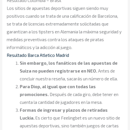
Resultado Colombia – Brasil
Los sitios de apuestas deportivas siguen siendo muy
positivos cuando se trata de una calificación de Barcelona,
se trata de licencias extremadamente solicitadas que
garantizan a los tipsters en Alemania la máxima seguridad y
medidas preventivas contra los ataques de piratas
informáticos y la adicción al juego.
Resultado Barca Atletico Madrid
Sin embargo, los fanáticos de las apuestas de
Suiza no pueden registrarse en NEO.
Antes de
concluir nuestra reseña, sacarás un número de ella.
Para Diop, al igual que con todas las
promociones.
Después de cada giro, debe tener en
cuenta la cantidad de jugadores en la mesa.
Formas de ingresar y plazos de retiradas
Luckia.
Es cierto que Feelingbet es un nuevo sitio de
apuestas deportivas, sino también juegos de cartas