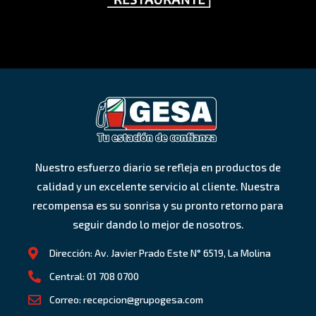
Nuestro esfuerzo diario se refleja en productos de
calidad y un excelente servicio al cliente. Nuestra
recompensa es su sonrisa y su pronto retorno para
seguir dando lo mejor de nosotros.
Dirección: Av. Javier Prado Este N° 6519, La Molina
Central: 01 708 0700
Correo: recepcion@grupogesa.com