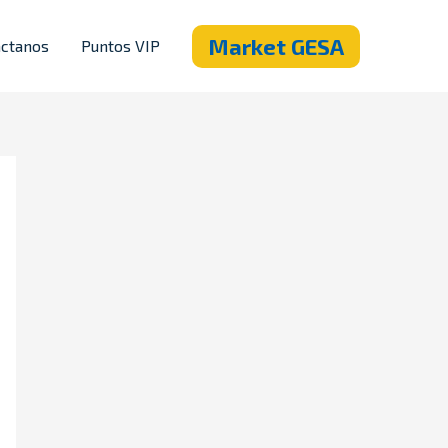
Market GESA
áctanos
Puntos VIP