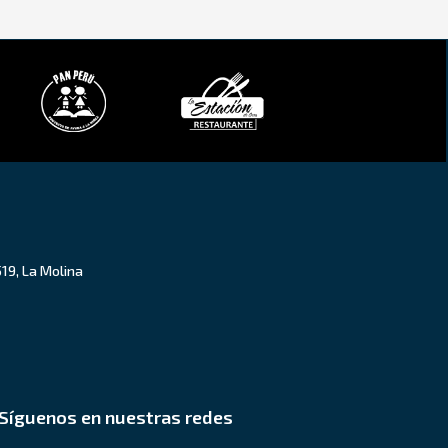
519, La Molina
Síguenos en nuestras redes