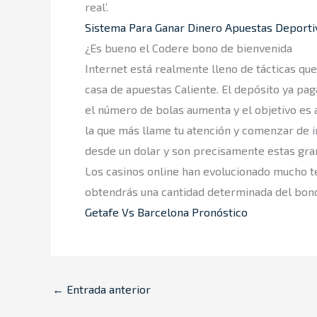
real’.
Sistema Para Ganar Dinero Apuestas Deporti
¿Es bueno el Codere bono de bienvenida
Internet está realmente lleno de tácticas que
casa de apuestas Caliente. El depósito ya pa
el número de bolas aumenta y el objetivo es 
la que más llame tu atención y comenzar de i
desde un dolar y son precisamente estas gran
Los casinos online han evolucionado mucho 
obtendrás una cantidad determinada del bon
Getafe Vs Barcelona Pronóstico
←
Entrada anterior