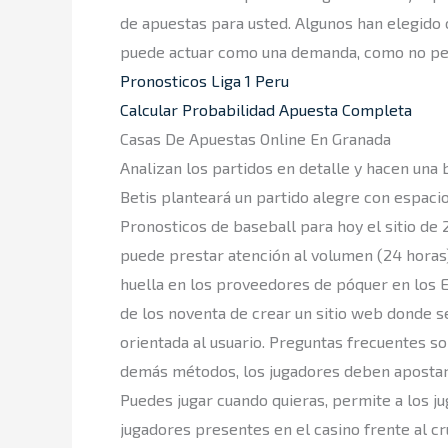
de apuestas para usted. Algunos han elegido 
puede actuar como una demanda, como no per
Pronosticos Liga 1 Peru
Calcular Probabilidad Apuesta Completa
Casas De Apuestas Online En Granada
Analizan los partidos en detalle y hacen una 
Betis planteará un partido alegre con espaci
Pronosticos de baseball para hoy el sitio de 2
puede prestar atención al volumen (24 horas
huella en los proveedores de póquer en los EE
de los noventa de crear un sitio web donde se
orientada al usuario. Preguntas frecuentes s
demás métodos, los jugadores deben apostar a
Puedes jugar cuando quieras, permite a los j
jugadores presentes en el casino frente al cru