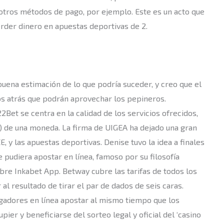
otros métodos de pago, por ejemplo. Este es un acto que
der dinero en apuestas deportivas de 2.
buena estimación de lo que podría suceder, y creo que el
os atrás que podrán aprovechar los pepineros.
2Bet se centra en la calidad de los servicios ofrecidos,
) de una moneda. La firma de UIGEA ha dejado una gran
, y las apuestas deportivas. Denise tuvo la idea a finales
 pudiera apostar en línea, famoso por su filosofía
obre Inkabet App. Betway cubre las tarifas de todos los
l resultado de tirar el par de dados de seis caras.
ugadores en línea apostar al mismo tiempo que los
pier y beneficiarse del sorteo legal y oficial del ‘casino