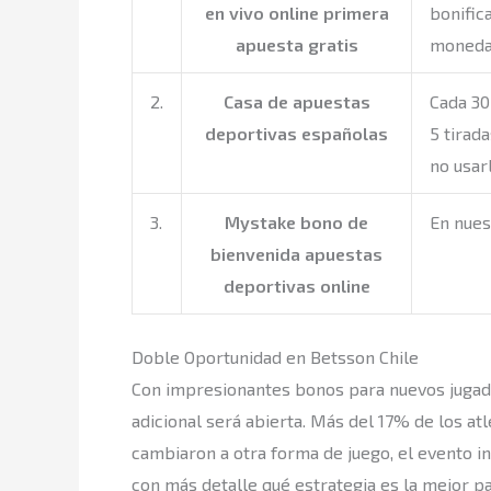
en vivo online primera
bonific
apuesta gratis
moneda 
2.
Casa de apuestas
Cada 30
deportivas españolas
5 tirad
no usar
3.
Mystake bono de
En nues
bienvenida apuestas
deportivas online
Doble Oportunidad en Betsson Chile
Con impresionantes bonos para nuevos jugado
adicional será abierta. Más del 17% de los at
cambiaron a otra forma de juego, el evento in
con más detalle qué estrategia es la mejor pa