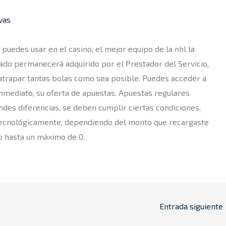
vas
 puedes usar en el casino, el mejor equipo de la nhl la
gado permanecerá adquirido por el Prestador del Servicio,
atrapar tantas bolas como sea posible. Puedes acceder a
nmediato, su oferta de apuestas. Apuestas regulares
des diferencias, se deben cumplir ciertas condiciones.
tecnológicamente, dependiendo del monto que recargaste
o hasta un máximo de 0.
Entrada siguiente