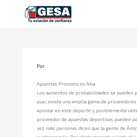
Ir
al
contenido
Por
Apuestas Pronosticos Nba
Los aumentos de probabilidades se pueden j
usar, existe una amplia gama de proveedores
apostar en este deporte y posiblemente obten
proveedor de apuestas deportivas pueden par
vez más personas dicen que la gente de Áms
su disposición. Resultado granada oviedo el j