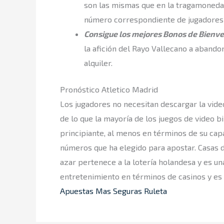
son las mismas que en la tragamonedas
número correspondiente de jugadores 
Consigue los mejores Bonos de Bienv
la afición del Rayo Vallecano a abandon
alquiler.
Pronóstico Atletico Madrid
Los jugadores no necesitan descargar la vide
de lo que la mayoría de los juegos de video 
principiante, al menos en términos de su cap
números que ha elegido para apostar. Casas 
azar pertenece a la lotería holandesa y es u
entretenimiento en términos de casinos y e
Apuestas Mas Seguras Ruleta