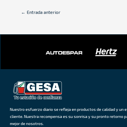
←
Entrada anterior
Nuestro esfuerzo diario se refleja en productos de calidad y un e
cliente. Nuestra recompensa es su sonrisa y su pronto retorno p
mejor de nosotros.