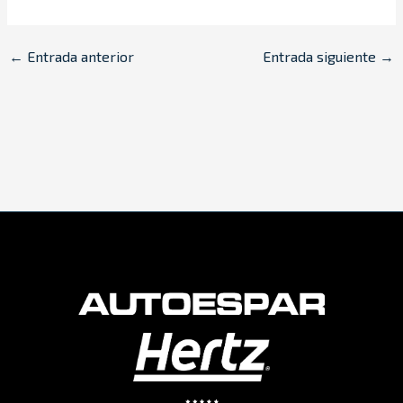
←
Entrada anterior
Entrada siguiente
→