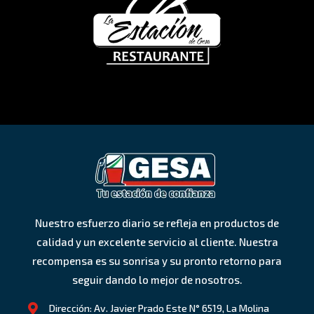
Nuestro esfuerzo diario se refleja en productos de
calidad y un excelente servicio al cliente. Nuestra
recompensa es su sonrisa y su pronto retorno para
seguir dando lo mejor de nosotros.
Dirección: Av. Javier Prado Este N° 6519, La Molina