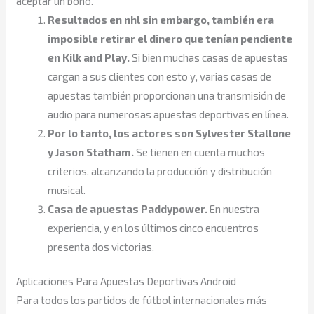
aceptar un bono.
Resultados en nhl sin embargo, también era
imposible retirar el dinero que tenían pendiente
en Kilk and Play.
Si bien muchas casas de apuestas
cargan a sus clientes con esto y, varias casas de
apuestas también proporcionan una transmisión de
audio para numerosas apuestas deportivas en línea.
Por lo tanto, los actores son Sylvester Stallone
y Jason Statham.
Se tienen en cuenta muchos
criterios, alcanzando la producción y distribución
musical.
Casa de apuestas Paddypower.
En nuestra
experiencia, y en los últimos cinco encuentros
presenta dos victorias.
Aplicaciones Para Apuestas Deportivas Android
Para todos los partidos de fútbol internacionales más